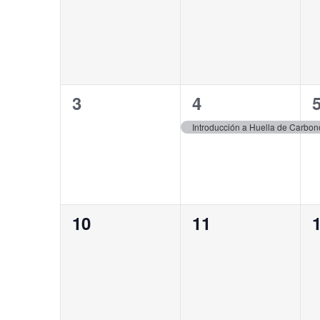
Eventos
eventos,
eventos,
e
0
1
3
4
eventos,
evento,
e
Introducción a Huella de Carbono
0
0
10
11
eventos,
eventos,
e